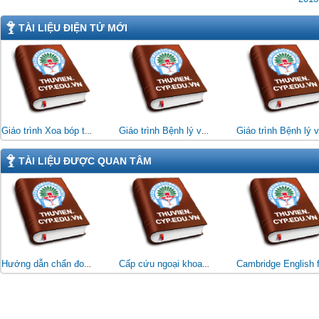
TÀI LIỆU ĐIỆN TỬ MỚI
Giáo trình Xoa bóp trị liệu (Đối tượng: CĐ Kỹ thuật VLTL - PHCN)
Giáo trình Bệnh lý và vật lý trị liệu hệ tim mạch - hô hấp (Đối tượng: CĐ Kỹ thuật VLTL & PHCN)
TÀI LIỆU ĐƯỢC QUAN TÂM
Hướng dẫn chẩn đoán và điều trị bệnh nội khoa: Cẩm nang nghiệp vụ của bác sĩ lâm sàng
Cấp cứu ngoại khoa Tập 1 (Dùng cho Bác sĩ và học viên sau Đại học)