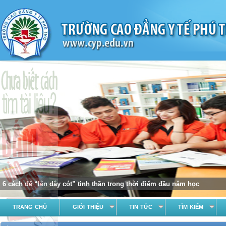
6 cách để “lên dây cót” tinh thần trong thời điểm đầu năm học
TRANG CHỦ
GIỚI THIỆU
TIN TỨC
TÌM KIẾM