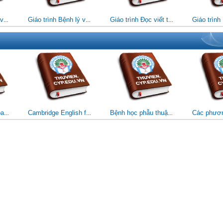
Giáo trình Bệnh lý và vật lý trị liệu hệ tim mạch - hô hấp (Đối tượng: CĐ Kỹ thuật VLTL & PHCN)
Giáo trình Bệnh lý và vật lý trị liệu hệ thần kinh cơ (Đối tượng: CĐ Kỹ thuật VLTL & PHCN)
Giáo trình Đọc viết tên thuốc (Đối tượng: Cao đẳng Dược)
Cấp cứu ngoại khoa Tập 1 (Dùng cho Bác sĩ và học viên sau Đại học)
Cambridge English for Nursing
Bệnh học phẫu thuật thần kinh