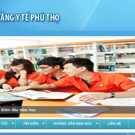
ời điểm đầu năm học
 TỨC
TÌM KIẾM
HƯỚNG DẪN-BẠN ĐỌC
LIÊN HỆ