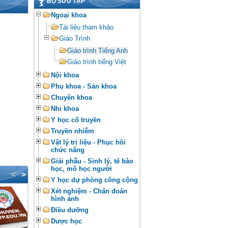
BỘ SƯU TẬP
Ngoại khoa
Tài liệu tham khảo
Giáo Trình
Giáo trình Tiếng Anh
Giáo trình tiếng Việt
Nội khoa
Phụ khoa - Sản khoa
Chuyên khoa
Nhi khoa
Y học cổ truyền
Truyền nhiễm
Vật lý trị liệu - Phục hồi
chức năng
Giải phẫu - Sinh lý, tế bào
học, mô học người
<
>
Y học dự phòng công cộng
Xét nghiệm - Chẩn đoán
hình ảnh
Điều dưỡng
Dược học