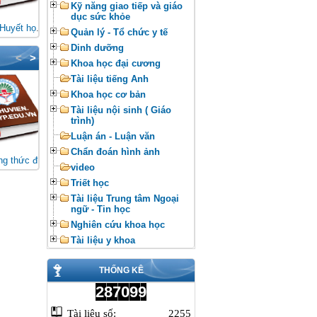
Kỹ năng giao tiếp và giáo
dục sức khỏe
Giáo trình Huyết học tế bào (Đối tượng: Cao đẳng xét nghiệm)
Giáo trình Sức khỏe sinh sản (Đối tượng: Cao đẳng Y sỹ đa khoa)
Giáo trình Chăm sóc sức khỏe phụ nữ, bà mẹ và gia đình (Đối tượng: Cao đẳng Điều dưỡng)
Quản lý - Tổ chức y tế
Dinh dưỡng
<
>
Khoa học đại cương
Tài liệu tiếng Anh
Khoa học cơ bản
Tài liệu nội sinh ( Giáo
trình)
Luận án - Luận văn
Chẩn đoán hình ảnh
Siêu âm tổng quát
Các phương thức điều trị bằng vật lý
Bệnh học tim mạch Tập 1
video
Triết học
Tài liệu Trung tâm Ngoại
ngữ - Tin học
Nghiên cứu khoa học
Tài liệu y khoa
THỐNG KÊ
287099
Tài liệu số:
2255