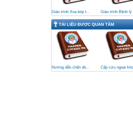
Giáo trình Xoa bóp trị liệu (Đối tượng: CĐ Kỹ thuật VLTL - PHCN)
TÀI LIỆU ĐƯỢC QUAN TÂM
Hướng dẫn chẩn đoán và điều trị bệnh nội khoa: Cẩm nang nghiệp vụ của bác sĩ lâm sàng