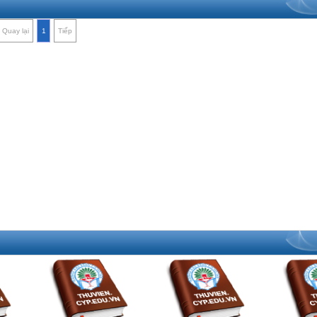
Quay lại
1
Tiếp