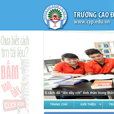
6 cách để “lên dây cót” tinh thần trong th
TRANG CHỦ
GIỚI THIỆU
TIN