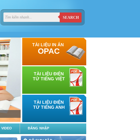
SEARCH
TÀI LIỆU IN ẤN
OPAC
TÀI LIỆU ĐIỆN
TỬ TIẾNG VIỆT
TÀI LIỆU ĐIỆN
TỬ TIẾNG ANH
VIDEO
ĐĂNG NHẬP