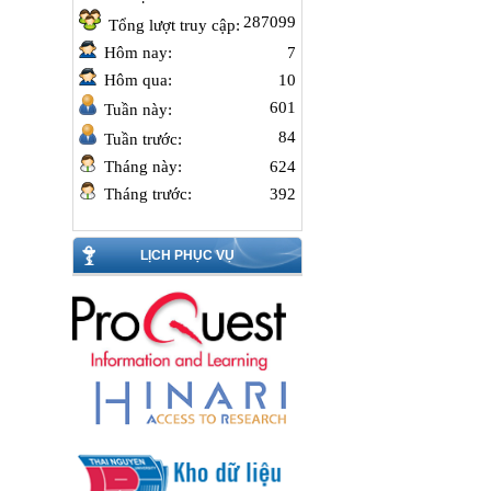
287099
Tổng lượt truy cập:
Hôm nay:
7
Hôm qua:
10
601
Tuần này:
84
Tuần trước:
Tháng này:
624
Tháng trước:
392
LỊCH PHỤC VỤ