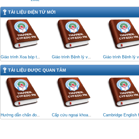
TÀI LIỆU ĐIỆN TỬ MỚI
Giáo trình Xoa bóp trị liệu (Đối tượng: CĐ Kỹ thuật VLTL - PHCN)
Giáo trình Bệnh lý và vật lý trị liệu hệ tim mạch - hô hấp (Đối tượng: CĐ Kỹ thuật VLTL & PHCN)
TÀI LIỆU ĐƯỢC QUAN TÂM
Hướng dẫn chẩn đoán và điều trị bệnh nội khoa: Cẩm nang nghiệp vụ của bác sĩ lâm sàng
Cấp cứu ngoại khoa Tập 1 (Dùng cho Bác sĩ và học viên sau Đại học)