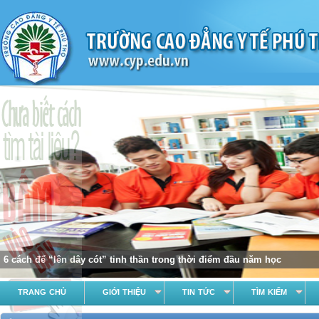
6 cách để “lên dây cót” tinh thần trong thời điểm đầu năm học
TRANG CHỦ
GIỚI THIỆU
TIN TỨC
TÌM KIẾM