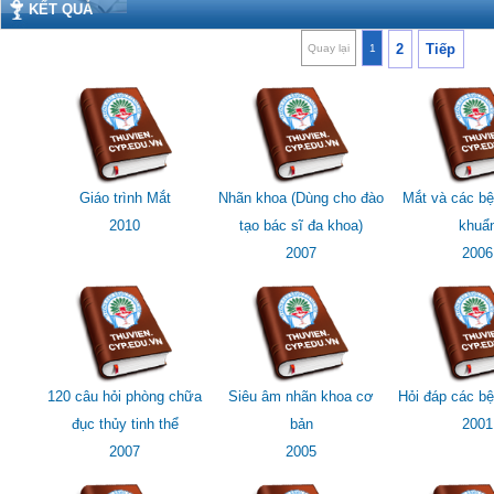
KẾT QUẢ
2
Tiếp
Quay lại
1
Giáo trình Mắt
Nhãn khoa (Dùng cho đào
Mắt và các b
2010
tạo bác sĩ đa khoa)
khuẩ
2007
2006
120 câu hỏi phòng chữa
Siêu âm nhãn khoa cơ
Hỏi đáp các b
đục thủy tinh thể
bản
2001
2007
2005